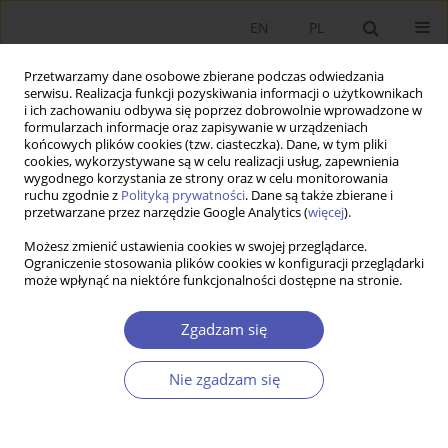
EN
PL
Przetwarzamy dane osobowe zbierane podczas odwiedzania
serwisu. Realizacja funkcji pozyskiwania informacji o użytkownikach
i ich zachowaniu odbywa się poprzez dobrowolnie wprowadzone w
formularzach informacje oraz zapisywanie w urządzeniach
końcowych plików cookies (tzw. ciasteczka). Dane, w tym pliki
cookies, wykorzystywane są w celu realizacji usług, zapewnienia
wygodnego korzystania ze strony oraz w celu monitorowania
Autor
Marta Towalewska
ruchu zgodnie z
Polityką prywatności
. Dane są także zbierane i
przetwarzane przez narzędzie Google Analytics (
więcej
).
Możesz zmienić ustawienia cookies w swojej przeglądarce.
Zróżnicowanie wynagrodzeń w Polsce ze względu
Ograniczenie stosowania plików cookies w konfiguracji przeglądarki
może wpłynąć na niektóre funkcjonalności dostępne na stronie.
na formę zatrudnienia
Karolina Goraus-Tańska
,
Marta Towalewska
Zgadzam się
Ekonomista 2019;(5):515-541
DOI
:
https://doi.org/10.52335/dvqp.te139
Nie zgadzam się
Statystyki
Streszczenie
Artykuł
(PDF)