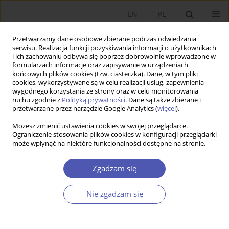
EN
PL
Przetwarzamy dane osobowe zbierane podczas odwiedzania
serwisu. Realizacja funkcji pozyskiwania informacji o użytkownikach
i ich zachowaniu odbywa się poprzez dobrowolnie wprowadzone w
formularzach informacje oraz zapisywanie w urządzeniach
końcowych plików cookies (tzw. ciasteczka). Dane, w tym pliki
cookies, wykorzystywane są w celu realizacji usług, zapewnienia
wygodnego korzystania ze strony oraz w celu monitorowania
Autor
Elżbieta Mączyńska
ruchu zgodnie z
Polityką prywatności
. Dane są także zbierane i
przetwarzane przez narzędzie Google Analytics (
więcej
).
Po co nam społeczna gospodarka rynkowa?
Możesz zmienić ustawienia cookies w swojej przeglądarce.
Ograniczenie stosowania plików cookies w konfiguracji przeglądarki
Elżbieta Mączyńska
,
Piotr Pysz
może wpłynąć na niektóre funkcjonalności dostępne na stronie.
Ekonomista 2020;(2):210-235
DOI
:
https://doi.org/10.52335/dvqp.te160
Zgadzam się
Statystyki
Nie zgadzam się
Streszczenie
Artykuł
(PDF)
Richard H. Thaler - Nobel z ekonomii - 2017 r. :