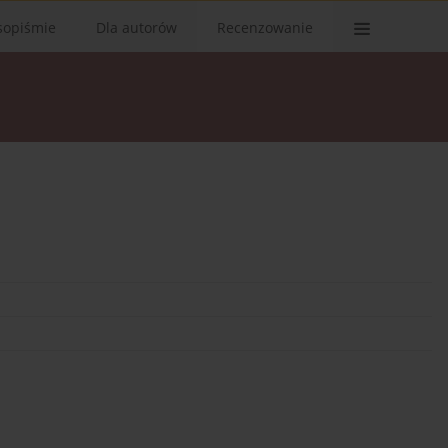
sopiśmie
Dla autorów
Recenzowanie