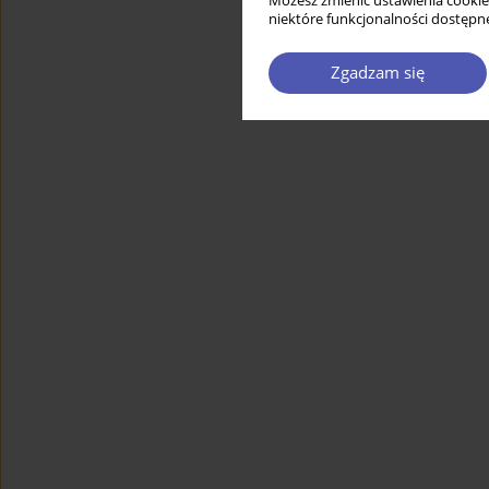
Możesz zmienić ustawienia cookie
niektóre funkcjonalności dostępne
Zgadzam się