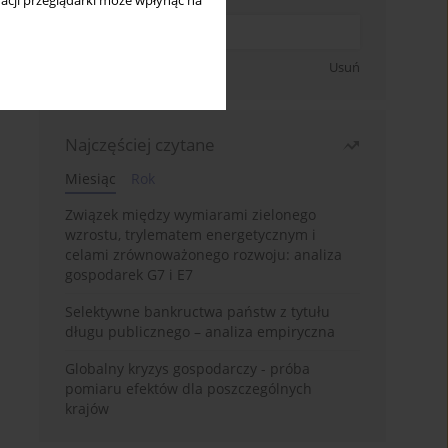
acji przeglądarki może wpłynąć na
Zapisz się
Usuń
Najczęściej czytane
Miesiąc
Rok
Związek między wymiarami zielonego
wzrostu, trylematem energetycznym i
celami zrównoważonego rozwoju: analiza
gospodarek G7 i E7
Selektywne bankructwa państw z tytułu
długu publicznego – analiza empiryczna
Globalny kryzys gospodarczy - próba
pomiaru efektów dla poszczególnych
krajów