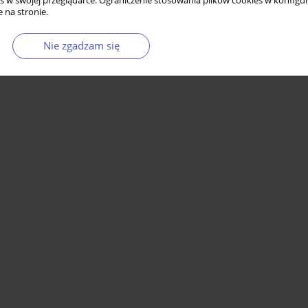
s w swojej przeglądarce. Ograniczenie stosowania plików cookies w konfigur
 na stronie.
Nie zgadzam się