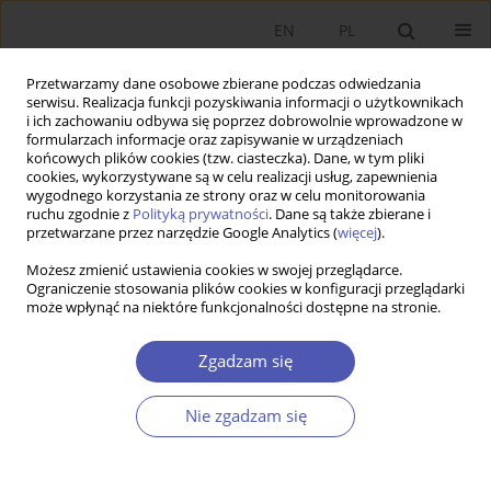
EN
PL
Przetwarzamy dane osobowe zbierane podczas odwiedzania
serwisu. Realizacja funkcji pozyskiwania informacji o użytkownikach
i ich zachowaniu odbywa się poprzez dobrowolnie wprowadzone w
formularzach informacje oraz zapisywanie w urządzeniach
końcowych plików cookies (tzw. ciasteczka). Dane, w tym pliki
cookies, wykorzystywane są w celu realizacji usług, zapewnienia
wygodnego korzystania ze strony oraz w celu monitorowania
Autor
Agnieszka Skowronek
ruchu zgodnie z
Polityką prywatności
. Dane są także zbierane i
przetwarzane przez narzędzie Google Analytics (
więcej
).
Możesz zmienić ustawienia cookies w swojej przeglądarce.
ARTYKUŁ
Ograniczenie stosowania plików cookies w konfiguracji przeglądarki
może wpłynąć na niektóre funkcjonalności dostępne na stronie.
Metodologia ekonomii feministycznej – studium
przypadku historii mówionej
Zgadzam się
Anna Zachorowska-Mazurkiewicz
,
Agnieszka Skowronek
DOI
:
https://doi.org/10.52335/ekon/220678
Nie zgadzam się
Statystyki
Streszczenie
Artykuł
(PDF)