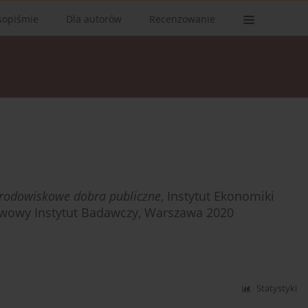
sopiśmie
Dla autorów
Recenzowanie
 środowiskowe dobra publiczne
, Instytut Ekonomiki
twowy Instytut Badawczy, Warszawa 2020
Statystyki