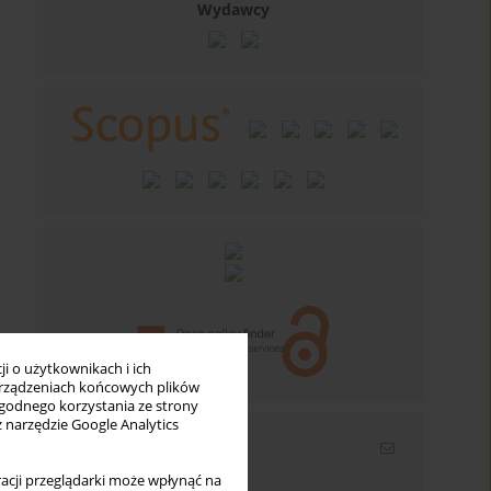
Wydawcy
i o użytkownikach i ich
rządzeniach końcowych plików
wygodnego korzystania ze strony
z narzędzie Google Analytics
Newsletter
acji przeglądarki może wpłynąć na
Wpisz swój adres email