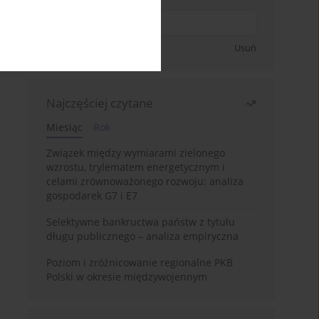
Zapisz się
Usuń
Najczęściej czytane
Miesiąc
Rok
Związek między wymiarami zielonego
wzrostu, trylematem energetycznym i
celami zrównoważonego rozwoju: analiza
gospodarek G7 i E7
Selektywne bankructwa państw z tytułu
długu publicznego – analiza empiryczna
Poziom i zróżnicowanie regionalne PKB
Polski w okresie międzywojennym