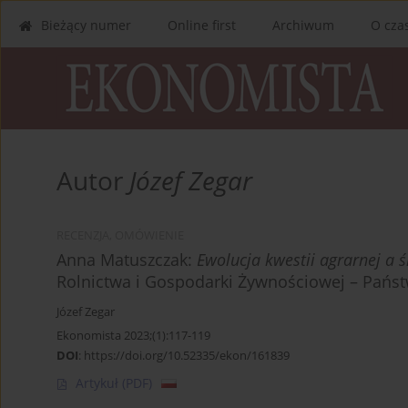
Bieżący numer
Online first
Archiwum
O cza
Autor
Józef Zegar
RECENZJA, OMÓWIENIE
Anna Matuszczak:
Ewolucja kwestii agrarnej a
Rolnictwa i Gospodarki Żywnościowej – Pańs
Józef Zegar
Ekonomista 2023;(1):117-119
DOI
:
https://doi.org/10.52335/ekon/161839
Artykuł
(PDF)