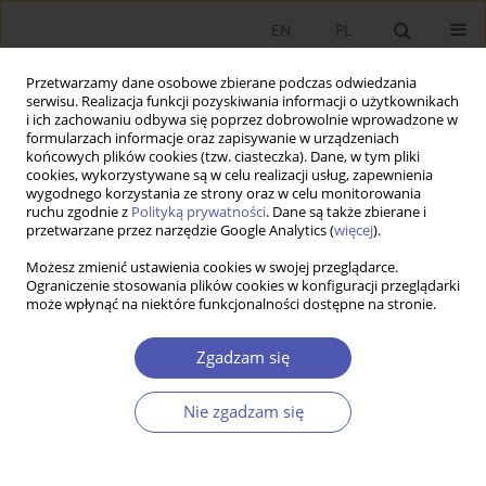
EN
PL
Przetwarzamy dane osobowe zbierane podczas odwiedzania
serwisu. Realizacja funkcji pozyskiwania informacji o użytkownikach
i ich zachowaniu odbywa się poprzez dobrowolnie wprowadzone w
formularzach informacje oraz zapisywanie w urządzeniach
końcowych plików cookies (tzw. ciasteczka). Dane, w tym pliki
cookies, wykorzystywane są w celu realizacji usług, zapewnienia
wygodnego korzystania ze strony oraz w celu monitorowania
Autor
Zdzisław Sadowski
ruchu zgodnie z
Polityką prywatności
. Dane są także zbierane i
przetwarzane przez narzędzie Google Analytics (
więcej
).
Wspomnienie o Profesorze Edwardzie Lipińskim
Możesz zmienić ustawienia cookies w swojej przeglądarce.
Ograniczenie stosowania plików cookies w konfiguracji przeglądarki
Zdzisław Sadowski
może wpłynąć na niektóre funkcjonalności dostępne na stronie.
Ekonomista 2016;(4):625-636
Statystyki
Zgadzam się
Streszczenie
Artykuł
(PDF)
Nie zgadzam się
Rozwój gospodarczy i bieda