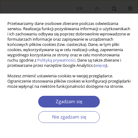
EN
PL
Przetwarzamy dane osobowe zbierane podczas odwiedzania
serwisu. Realizacja funkcji pozyskiwania informacji o użytkownikach
i ich zachowaniu odbywa się poprzez dobrowolnie wprowadzone w
formularzach informacje oraz zapisywanie w urządzeniach
końcowych plików cookies (tzw. ciasteczka). Dane, w tym pliki
cookies, wykorzystywane są w celu realizacji usług, zapewnienia
wygodnego korzystania ze strony oraz w celu monitorowania
Autor
Marzenna Weresa
ruchu zgodnie z
Polityką prywatności
. Dane są także zbierane i
przetwarzane przez narzędzie Google Analytics (
więcej
).
Możesz zmienić ustawienia cookies w swojej przeglądarce.
The Role of Scientific Advice in Innovation Policy
Ograniczenie stosowania plików cookies w konfiguracji przeglądarki
może wpłynąć na niektóre funkcjonalności dostępne na stronie.
Making
Marzenna Anna Weresa
Zgadzam się
Ekonomista 2017;(5):569-581
Statystyki
Nie zgadzam się
Streszczenie
Artykuł
(PDF)