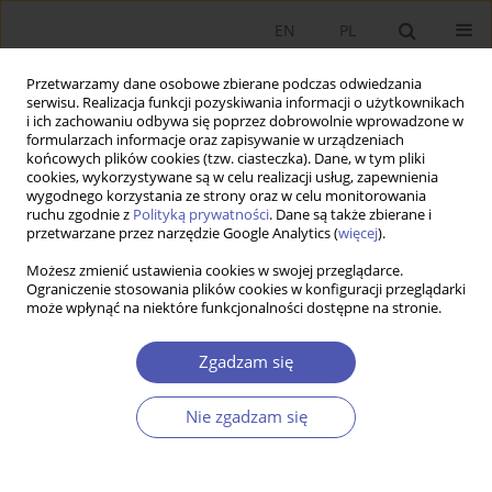
EN
PL
Przetwarzamy dane osobowe zbierane podczas odwiedzania
serwisu. Realizacja funkcji pozyskiwania informacji o użytkownikach
i ich zachowaniu odbywa się poprzez dobrowolnie wprowadzone w
formularzach informacje oraz zapisywanie w urządzeniach
końcowych plików cookies (tzw. ciasteczka). Dane, w tym pliki
cookies, wykorzystywane są w celu realizacji usług, zapewnienia
wygodnego korzystania ze strony oraz w celu monitorowania
Autor
Piotr Masiukiewicz
ruchu zgodnie z
Polityką prywatności
. Dane są także zbierane i
przetwarzane przez narzędzie Google Analytics (
więcej
).
Możesz zmienić ustawienia cookies w swojej przeglądarce.
Behawioralne aspekty baniek cenowych i
Ograniczenie stosowania plików cookies w konfiguracji przeglądarki
może wpłynąć na niektóre funkcjonalności dostępne na stronie.
sposoby ich dezaktywacji
Piotr Masiukiewicz
,
Paweł Dec
Zgadzam się
Ekonomista 2015;(4):491-513
Statystyki
Nie zgadzam się
Streszczenie
Artykuł
(PDF)