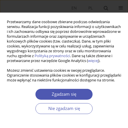
EN
PL
Przetwarzamy dane osobowe zbierane podczas odwiedzania
serwisu. Realizacja funkcji pozyskiwania informacji o użytkownikach
i ich zachowaniu odbywa się poprzez dobrowolnie wprowadzone w
formularzach informacje oraz zapisywanie w urządzeniach
końcowych plików cookies (tzw. ciasteczka). Dane, w tym pliki
cookies, wykorzystywane są w celu realizacji usług, zapewnienia
wygodnego korzystania ze strony oraz w celu monitorowania
Autor
Piotr Kułyk
ruchu zgodnie z
Polityką prywatności
. Dane są także zbierane i
przetwarzane przez narzędzie Google Analytics (
więcej
).
Współczesne ujęcie kwestii rolnej a poglądy
Możesz zmienić ustawienia cookies w swojej przeglądarce.
Ograniczenie stosowania plików cookies w konfiguracji przeglądarki
Aleksandra Czajanowa i Władysława Grabskiego
może wpłynąć na niektóre funkcjonalności dostępne na stronie.
Andrzej Czyżewski
,
Piotr Kułyk
Zgadzam się
Ekonomista 2015;(5):595-623
Statystyki
Nie zgadzam się
Streszczenie
Artykuł
(PDF)
Związki rolnictwa z otoczeniem