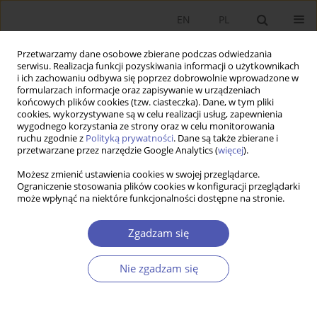
EN
PL
Przetwarzamy dane osobowe zbierane podczas odwiedzania
serwisu. Realizacja funkcji pozyskiwania informacji o użytkownikach
i ich zachowaniu odbywa się poprzez dobrowolnie wprowadzone w
formularzach informacje oraz zapisywanie w urządzeniach
końcowych plików cookies (tzw. ciasteczka). Dane, w tym pliki
cookies, wykorzystywane są w celu realizacji usług, zapewnienia
wygodnego korzystania ze strony oraz w celu monitorowania
Autor
Helena Żukowska
ruchu zgodnie z
Polityką prywatności
. Dane są także zbierane i
przetwarzane przez narzędzie Google Analytics (
więcej
).
Możesz zmienić ustawienia cookies w swojej przeglądarce.
ARTYKUŁ
Ograniczenie stosowania plików cookies w konfiguracji przeglądarki
może wpłynąć na niektóre funkcjonalności dostępne na stronie.
Kondycja finansowa jednostek samorządu
terytorialnego i jej miary
Zgadzam się
Janina Kotlińska
,
Helena Żukowska
,
Maria Zuba‑Ciszewska
,
Anna
Mizak
,
Anna Krawczyk‑Sawicka
Nie zgadzam się
Ekonomista 2022;(3):367-390
DOI
:
https://doi.org/10.52335/ekon/153439
Statystyki