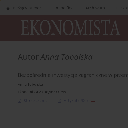
Bieżący numer
Online first
Archiwum
O cza
Autor
Anna Tobolska
Bezpośrednie inwestycje zagraniczne w przemy
Anna Tobolska
Ekonomista 2014;(5):733-759
Streszczenie
Artykuł
(PDF)