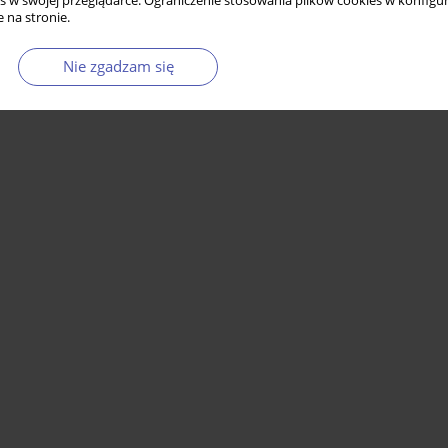
s w swojej przeglądarce. Ograniczenie stosowania plików cookies w konfigur
 na stronie.
Nie zgadzam się