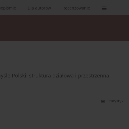
sopiśmie
Dla autorów
Recenzowanie
śle Polski: struktura działowa i przestrzenna
Statystyki