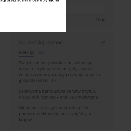
acji przeglądarki może wpłynąć na
Zapisz się
Usuń
Najczęściej czytane
Miesiąc
Rok
Związek między wymiarami zielonego
wzrostu, trylematem energetycznym i
celami zrównoważonego rozwoju: analiza
gospodarek G7 i E7
Selektywne bankructwa państw z tytułu
długu publicznego – analiza empiryczna
Globalny kryzys gospodarczy - próba
pomiaru efektów dla poszczególnych
krajów