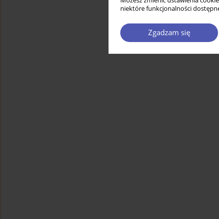
Możesz zmienić ustawienia cookie
niektóre funkcjonalności dostępne
Zgadzam się