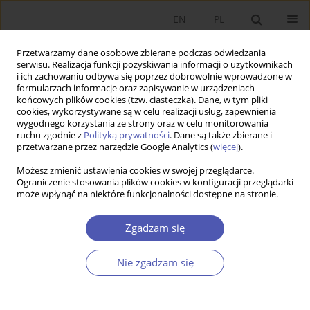
EN
PL
Przetwarzamy dane osobowe zbierane podczas odwiedzania
serwisu. Realizacja funkcji pozyskiwania informacji o użytkownikach
i ich zachowaniu odbywa się poprzez dobrowolnie wprowadzone w
formularzach informacje oraz zapisywanie w urządzeniach
końcowych plików cookies (tzw. ciasteczka). Dane, w tym pliki
cookies, wykorzystywane są w celu realizacji usług, zapewnienia
wygodnego korzystania ze strony oraz w celu monitorowania
Autor
Ariel Michalik
ruchu zgodnie z
Polityką prywatności
. Dane są także zbierane i
przetwarzane przez narzędzie Google Analytics (
więcej
).
Możesz zmienić ustawienia cookies w swojej przeglądarce.
ARTYKUŁ
Ograniczenie stosowania plików cookies w konfiguracji przeglądarki
może wpłynąć na niektóre funkcjonalności dostępne na stronie.
Udział Polski w globalnych łańcuchach wartości –
reakcja na szok popytowo-podażowy
Zgadzam się
spowodowany pandemią COVID-19
Natalia R. Potoczek
,
Ariel Michalik
,
Krzysztof Tokarz
Nie zgadzam się
Ekonomista 2025;(3):332-351
DOI
:
https://doi.org/10.52335/ekon/195715
Statystyki