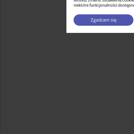
Możesz zmienić ustawienia cookie
niektóre funkcjonalności dostępne
Zgadzam się