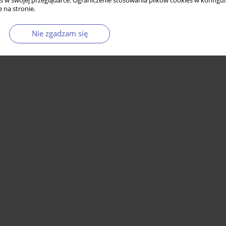
s w swojej przeglądarce. Ograniczenie stosowania plików cookies w konfigur
 na stronie.
Nie zgadzam się