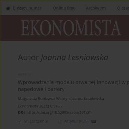
Bieżący numer
Online first
Archiwum
O cza
Autor
Joanna Lesniowska
ARTYKUŁ
Wprowadzenie modelu otwartej innowacji w po
napędowe i bariery
Małgorzata Runiewicz-Wardyn
,
Joanna Lesniowska
Ekonomista 2023;(1):51-77
DOI
:
https://doi.org/10.52335/ekon/161834
Streszczenie
Artykuł
(PDF)