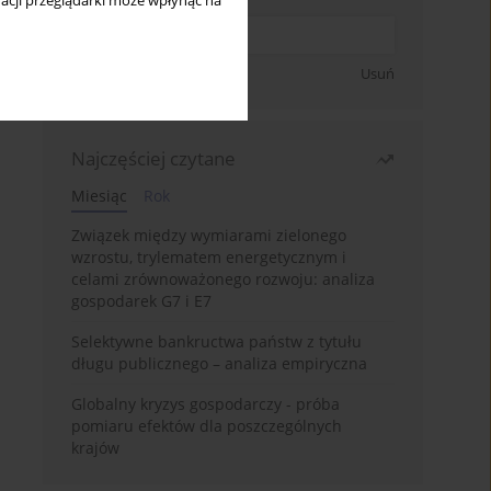
acji przeglądarki może wpłynąć na
Zapisz się
Usuń
Najczęściej czytane
Miesiąc
Rok
Związek między wymiarami zielonego
wzrostu, trylematem energetycznym i
celami zrównoważonego rozwoju: analiza
gospodarek G7 i E7
Selektywne bankructwa państw z tytułu
długu publicznego – analiza empiryczna
Globalny kryzys gospodarczy - próba
pomiaru efektów dla poszczególnych
krajów