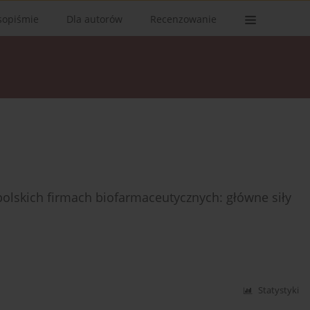
sopiśmie
Dla autorów
Recenzowanie
lskich firmach biofarmaceutycznych: główne siły
Statystyki