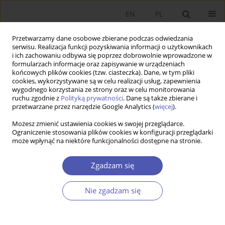
EN
PL
Przetwarzamy dane osobowe zbierane podczas odwiedzania
serwisu. Realizacja funkcji pozyskiwania informacji o użytkownikach
i ich zachowaniu odbywa się poprzez dobrowolnie wprowadzone w
formularzach informacje oraz zapisywanie w urządzeniach
końcowych plików cookies (tzw. ciasteczka). Dane, w tym pliki
cookies, wykorzystywane są w celu realizacji usług, zapewnienia
wygodnego korzystania ze strony oraz w celu monitorowania
Autor
Janusz Sawicki
ruchu zgodnie z
Polityką prywatności
. Dane są także zbierane i
przetwarzane przez narzędzie Google Analytics (
więcej
).
Możesz zmienić ustawienia cookies w swojej przeglądarce.
Gra wokół Unii Gospodarczej i Walutowej: dokąd
Ograniczenie stosowania plików cookies w konfiguracji przeglądarki
może wpłynąć na niektóre funkcjonalności dostępne na stronie.
zmierza UGW?
Janusz Sawicki
Zgadzam się
Ekonomista 2015;(3):293-318
Statystyki
Nie zgadzam się
Streszczenie
Artykuł
(PDF)