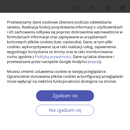
EN
PL
Przetwarzamy dane osobowe zbierane podczas odwiedzania
serwisu. Realizacja funkcji pozyskiwania informacji o użytkownikach
i ich zachowaniu odbywa się poprzez dobrowolnie wprowadzone w
formularzach informacje oraz zapisywanie w urządzeniach
końcowych plików cookies (tzw. ciasteczka). Dane, w tym pliki
cookies, wykorzystywane są w celu realizacji usług, zapewnienia
wygodnego korzystania ze strony oraz w celu monitorowania
Autor
Paweł Smaga
ruchu zgodnie z
Polityką prywatności
. Dane są także zbierane i
przetwarzane przez narzędzie Google Analytics (
więcej
).
Możesz zmienić ustawienia cookies w swojej przeglądarce.
Optymalny kształt pierwszego filara unii
Ograniczenie stosowania plików cookies w konfiguracji przeglądarki
może wpłynąć na niektóre funkcjonalności dostępne na stronie.
bankowej
Paweł Smaga
Zgadzam się
Ekonomista 2014;(4):489-516
Statystyki
Nie zgadzam się
Streszczenie
Artykuł
(PDF)