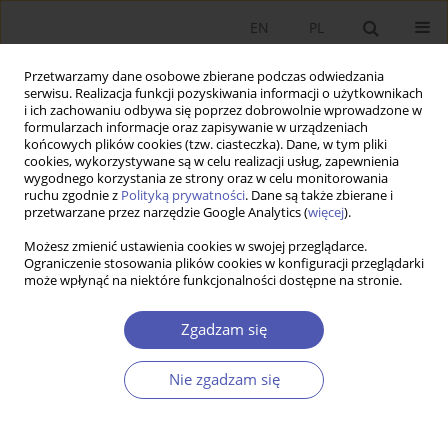
EN
PL
Przetwarzamy dane osobowe zbierane podczas odwiedzania
serwisu. Realizacja funkcji pozyskiwania informacji o użytkownikach
i ich zachowaniu odbywa się poprzez dobrowolnie wprowadzone w
formularzach informacje oraz zapisywanie w urządzeniach
końcowych plików cookies (tzw. ciasteczka). Dane, w tym pliki
cookies, wykorzystywane są w celu realizacji usług, zapewnienia
wygodnego korzystania ze strony oraz w celu monitorowania
Autor
Mateusz Czerwiński
ruchu zgodnie z
Polityką prywatności
. Dane są także zbierane i
przetwarzane przez narzędzie Google Analytics (
więcej
).
Możesz zmienić ustawienia cookies w swojej przeglądarce.
Premia z tytułu kontroli na polskim rynku
Ograniczenie stosowania plików cookies w konfiguracji przeglądarki
może wpłynąć na niektóre funkcjonalności dostępne na stronie.
kapitałowym
Katarzyna Byrka-Kita
,
Mateusz Czerwiński
Zgadzam się
Ekonomista 2013;(1):127-153
Statystyki
Nie zgadzam się
Streszczenie
Artykuł
(PDF)