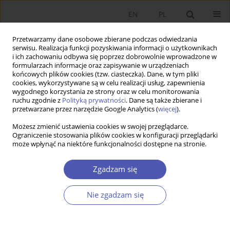
EN
PL
Przetwarzamy dane osobowe zbierane podczas odwiedzania
serwisu. Realizacja funkcji pozyskiwania informacji o użytkownikach
i ich zachowaniu odbywa się poprzez dobrowolnie wprowadzone w
formularzach informacje oraz zapisywanie w urządzeniach
końcowych plików cookies (tzw. ciasteczka). Dane, w tym pliki
cookies, wykorzystywane są w celu realizacji usług, zapewnienia
wygodnego korzystania ze strony oraz w celu monitorowania
Autor
Joanna Kisielińska
ruchu zgodnie z
Polityką prywatności
. Dane są także zbierane i
przetwarzane przez narzędzie Google Analytics (
więcej
).
Możesz zmienić ustawienia cookies w swojej przeglądarce.
Zagregowana ocena kondycji finansowej
Ograniczenie stosowania plików cookies w konfiguracji przeglądarki
może wpłynąć na niektóre funkcjonalności dostępne na stronie.
przedsiębiorstw z wykorzystaniem polskich
modeli upadłości
Zgadzam się
Joanna Kisielińska
,
Adam Waszkowski
Ekonomista 2015;(5):679-692
Nie zgadzam się
Statystyki
Streszczenie
Artykuł
(PDF)