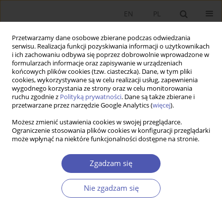
EN
PL
Przetwarzamy dane osobowe zbierane podczas odwiedzania
serwisu. Realizacja funkcji pozyskiwania informacji o użytkownikach
i ich zachowaniu odbywa się poprzez dobrowolnie wprowadzone w
formularzach informacje oraz zapisywanie w urządzeniach
końcowych plików cookies (tzw. ciasteczka). Dane, w tym pliki
cookies, wykorzystywane są w celu realizacji usług, zapewnienia
wygodnego korzystania ze strony oraz w celu monitorowania
Autor
Iana Okhrimenko
ruchu zgodnie z
Polityką prywatności
. Dane są także zbierane i
przetwarzane przez narzędzie Google Analytics (
więcej
).
Możesz zmienić ustawienia cookies w swojej przeglądarce.
ARTYKUŁ
Ograniczenie stosowania plików cookies w konfiguracji przeglądarki
może wpłynąć na niektóre funkcjonalności dostępne na stronie.
Racjonalny altruizm a fundamenty moralne: co
skłania polską młodzież do pomocy ukraińskim
Zgadzam się
uchodźcom?
Tomasz Kwarciński
,
Iana Okhrimenko
,
Katarzyna Anna Ostasiewicz
Nie zgadzam się
Ekonomista 2023;(4):429-453
DOI
:
https://doi.org/10.52335/ekon/174761
Statystyki