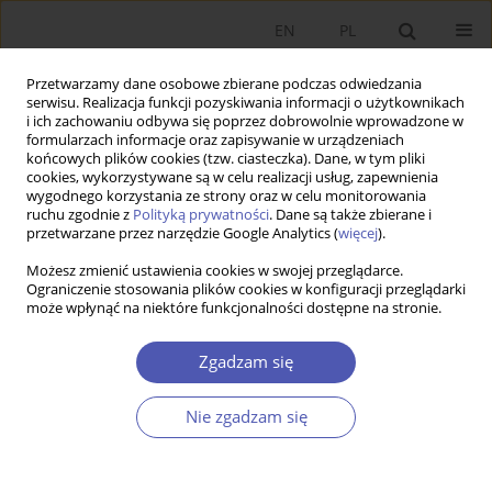
EN
PL
Przetwarzamy dane osobowe zbierane podczas odwiedzania
serwisu. Realizacja funkcji pozyskiwania informacji o użytkownikach
i ich zachowaniu odbywa się poprzez dobrowolnie wprowadzone w
formularzach informacje oraz zapisywanie w urządzeniach
końcowych plików cookies (tzw. ciasteczka). Dane, w tym pliki
cookies, wykorzystywane są w celu realizacji usług, zapewnienia
wygodnego korzystania ze strony oraz w celu monitorowania
Autor
Joanna Kotowicz-Jawor
ruchu zgodnie z
Polityką prywatności
. Dane są także zbierane i
przetwarzane przez narzędzie Google Analytics (
więcej
).
Możesz zmienić ustawienia cookies w swojej przeglądarce.
Andżelika Kuźnar, Międzynarodowy handel
Ograniczenie stosowania plików cookies w konfiguracji przeglądarki
może wpłynąć na niektóre funkcjonalności dostępne na stronie.
produktami wiedzy, Oficyna Wydawnicza SGH,
Warszawa 2017, s. 367
Zgadzam się
Joanna Kotowicz-Jawor
Ekonomista 2019;(2):261-265
Nie zgadzam się
Statystyki
Streszczenie
Artykuł
(PDF)