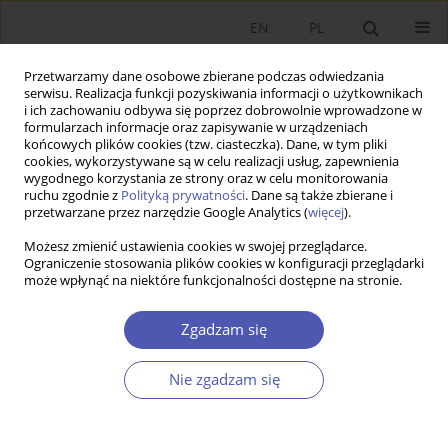
EN
PL
Przetwarzamy dane osobowe zbierane podczas odwiedzania
serwisu. Realizacja funkcji pozyskiwania informacji o użytkownikach
i ich zachowaniu odbywa się poprzez dobrowolnie wprowadzone w
formularzach informacje oraz zapisywanie w urządzeniach
końcowych plików cookies (tzw. ciasteczka). Dane, w tym pliki
cookies, wykorzystywane są w celu realizacji usług, zapewnienia
wygodnego korzystania ze strony oraz w celu monitorowania
Autor
Paweł Baranowski
ruchu zgodnie z
Polityką prywatności
. Dane są także zbierane i
przetwarzane przez narzędzie Google Analytics (
więcej
).
Możesz zmienić ustawienia cookies w swojej przeglądarce.
Inflacja w modelu z endogeniczną częstotliwością
Ograniczenie stosowania plików cookies w konfiguracji przeglądarki
może wpłynąć na niektóre funkcjonalności dostępne na stronie.
aktualizacji cen
Paweł Baranowski
,
Mariusz Górajski
,
Maciej Malaczewski
,
Grzegorz
Zgadzam się
Szafrański
Ekonomista 2014;(1):45-65
Nie zgadzam się
Statystyki
Streszczenie
Artykuł
(PDF)