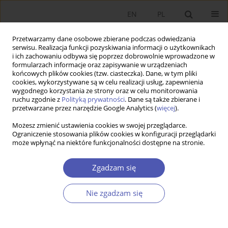
EN
PL
Przetwarzamy dane osobowe zbierane podczas odwiedzania
serwisu. Realizacja funkcji pozyskiwania informacji o użytkownikach
i ich zachowaniu odbywa się poprzez dobrowolnie wprowadzone w
formularzach informacje oraz zapisywanie w urządzeniach
końcowych plików cookies (tzw. ciasteczka). Dane, w tym pliki
cookies, wykorzystywane są w celu realizacji usług, zapewnienia
wygodnego korzystania ze strony oraz w celu monitorowania
Autor
Adam Waszkowski
ruchu zgodnie z
Polityką prywatności
. Dane są także zbierane i
przetwarzane przez narzędzie Google Analytics (
więcej
).
Możesz zmienić ustawienia cookies w swojej przeglądarce.
Zagregowana ocena kondycji finansowej
Ograniczenie stosowania plików cookies w konfiguracji przeglądarki
może wpłynąć na niektóre funkcjonalności dostępne na stronie.
przedsiębiorstw z wykorzystaniem polskich
modeli upadłości
Zgadzam się
Joanna Kisielińska
,
Adam Waszkowski
Ekonomista 2015;(5):679-692
Nie zgadzam się
Statystyki
Streszczenie
Artykuł
(PDF)