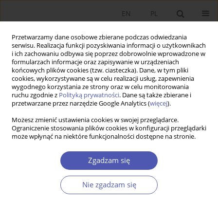
EN
PL
Przetwarzamy dane osobowe zbierane podczas odwiedzania
serwisu. Realizacja funkcji pozyskiwania informacji o użytkownikach
i ich zachowaniu odbywa się poprzez dobrowolnie wprowadzone w
formularzach informacje oraz zapisywanie w urządzeniach
końcowych plików cookies (tzw. ciasteczka). Dane, w tym pliki
cookies, wykorzystywane są w celu realizacji usług, zapewnienia
wygodnego korzystania ze strony oraz w celu monitorowania
Autor
Stanisława Golinowska
ruchu zgodnie z
Polityką prywatności
. Dane są także zbierane i
przetwarzane przez narzędzie Google Analytics (
więcej
).
Możesz zmienić ustawienia cookies w swojej przeglądarce.
Kontrowersje wokół ekonomii w ochronie
Ograniczenie stosowania plików cookies w konfiguracji przeglądarki
może wpłynąć na niektóre funkcjonalności dostępne na stronie.
zdrowia i reformy systemu ochrony zdrowia
Stanisława Golinowska
Zgadzam się
Ekonomista 2013;(6):771-794
Statystyki
Nie zgadzam się
Streszczenie
Artykuł
(PDF)