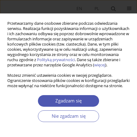
EN
PL
Przetwarzamy dane osobowe zbierane podczas odwiedzania
serwisu. Realizacja funkcji pozyskiwania informacji o użytkownikach
i ich zachowaniu odbywa się poprzez dobrowolnie wprowadzone w
formularzach informacje oraz zapisywanie w urządzeniach
końcowych plików cookies (tzw. ciasteczka). Dane, w tym pliki
cookies, wykorzystywane są w celu realizacji usług, zapewnienia
wygodnego korzystania ze strony oraz w celu monitorowania
Autor
Elżbieta Kawecka-
ruchu zgodnie z
Polityką prywatności
. Dane są także zbierane i
przetwarzane przez narzędzie Google Analytics (
więcej
).
Wyrzykowska
Możesz zmienić ustawienia cookies w swojej przeglądarce.
Ograniczenie stosowania plików cookies w konfiguracji przeglądarki
może wpłynąć na niektóre funkcjonalności dostępne na stronie.
The Single European Market and Trade Policy,
red. Angelo Santagostino, Cambridge Scholars
Zgadzam się
Publishing, 2017, 276 ss.
Elżbieta Kawecka-Wyrzykowska
Nie zgadzam się
Ekonomista 2019;(5):647-650
DOI
:
https://doi.org/10.52335/dvqp.te133
Statystyki