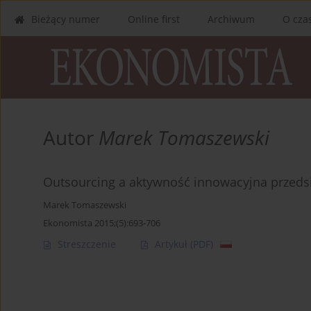
Bieżący numer
Online first
Archiwum
O cza
Autor
Marek Tomaszewski
Outsourcing a aktywność innowacyjna przeds
Marek Tomaszewski
Ekonomista 2015;(5):693-706
Streszczenie
Artykuł
(PDF)