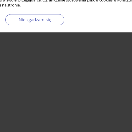
s w swojej przeglądarce. Ograniczenie stosowania plików cookies w konfigur
 na stronie.
Nie zgadzam się