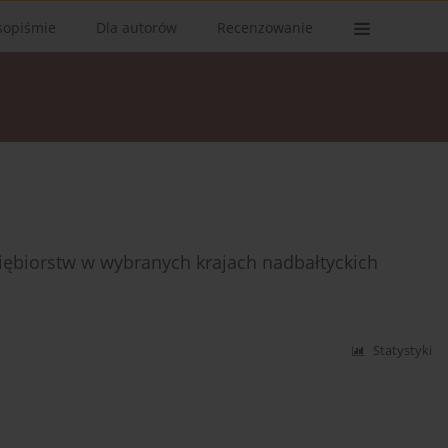
sopiśmie
Dla autorów
Recenzowanie
iębiorstw w wybranych krajach nadbałtyckich
Statystyki