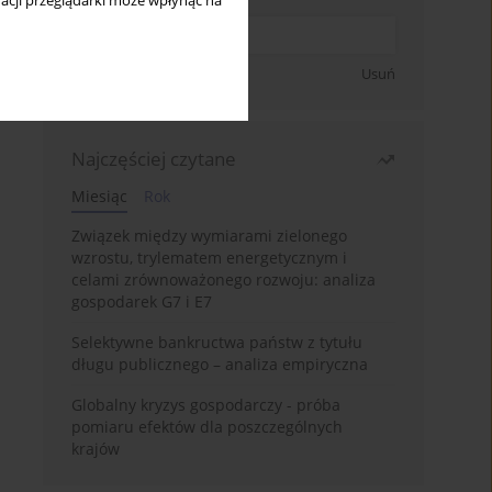
acji przeglądarki może wpłynąć na
Zapisz się
Usuń
Najczęściej czytane
Miesiąc
Rok
Związek między wymiarami zielonego
wzrostu, trylematem energetycznym i
celami zrównoważonego rozwoju: analiza
gospodarek G7 i E7
Selektywne bankructwa państw z tytułu
długu publicznego – analiza empiryczna
Globalny kryzys gospodarczy - próba
pomiaru efektów dla poszczególnych
krajów