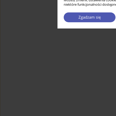
Możesz zmienić ustawienia cookie
niektóre funkcjonalności dostępne
Zgadzam się