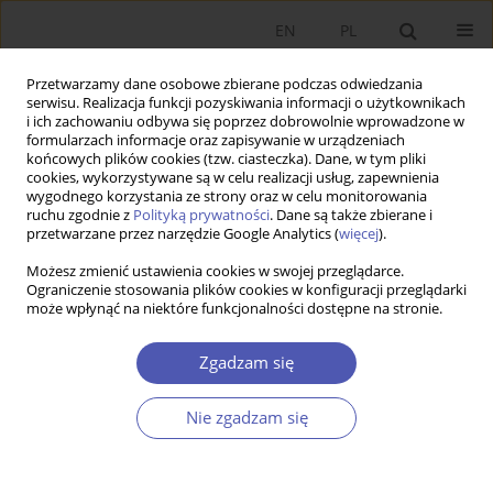
EN
PL
Przetwarzamy dane osobowe zbierane podczas odwiedzania
serwisu. Realizacja funkcji pozyskiwania informacji o użytkownikach
i ich zachowaniu odbywa się poprzez dobrowolnie wprowadzone w
formularzach informacje oraz zapisywanie w urządzeniach
końcowych plików cookies (tzw. ciasteczka). Dane, w tym pliki
cookies, wykorzystywane są w celu realizacji usług, zapewnienia
wygodnego korzystania ze strony oraz w celu monitorowania
Autor
Alina Klonowska
ruchu zgodnie z
Polityką prywatności
. Dane są także zbierane i
przetwarzane przez narzędzie Google Analytics (
więcej
).
Możesz zmienić ustawienia cookies w swojej przeglądarce.
ARTYKUŁ
Ograniczenie stosowania plików cookies w konfiguracji przeglądarki
może wpłynąć na niektóre funkcjonalności dostępne na stronie.
Co wiemy, a czego nie wiemy o finansach
ubezpieczeń społecznych i stabilizacji
Zgadzam się
makroekonomicznej? Doświadczenia państw UE
Alina Klonowska
,
Barbara Pawełek
Nie zgadzam się
Ekonomista 2022;(4):455-483
DOI
:
https://doi.org/10.52335/ekon/156780
Statystyki