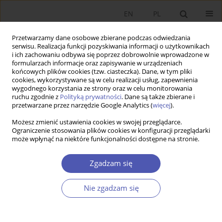
EN
PL
Przetwarzamy dane osobowe zbierane podczas odwiedzania
serwisu. Realizacja funkcji pozyskiwania informacji o użytkownikach
i ich zachowaniu odbywa się poprzez dobrowolnie wprowadzone w
formularzach informacje oraz zapisywanie w urządzeniach
końcowych plików cookies (tzw. ciasteczka). Dane, w tym pliki
cookies, wykorzystywane są w celu realizacji usług, zapewnienia
wygodnego korzystania ze strony oraz w celu monitorowania
Autor
Michał Nadolny
ruchu zgodnie z
Polityką prywatności
. Dane są także zbierane i
przetwarzane przez narzędzie Google Analytics (
więcej
).
Możesz zmienić ustawienia cookies w swojej przeglądarce.
ARTYKUŁ
Ograniczenie stosowania plików cookies w konfiguracji przeglądarki
może wpłynąć na niektóre funkcjonalności dostępne na stronie.
Wybrane czynniki podejścia gospodarstw
domowych do ubezpieczania ryzyka
Zgadzam się
powodziowego w świetle badań ankietowych
Patrycja Kowalczyk-Rólczyńska
,
Maria Forlicz
,
Łukasz Kuźmiński
,
Nie zgadzam się
Michał Nadolny
,
Zdzisław Kes
Ekonomista 2025;(4):545-563
DOI
:
https://doi.org/10.52335/ekon/203634