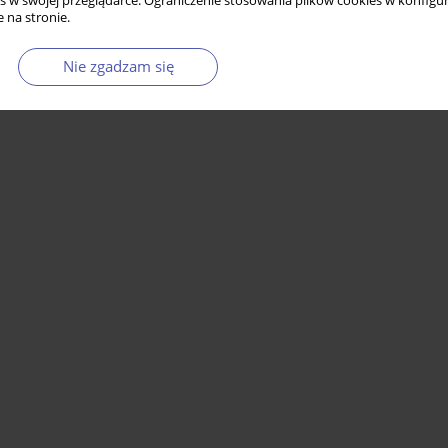
s w swojej przeglądarce. Ograniczenie stosowania plików cookies w konfigur
 na stronie.
Nie zgadzam się