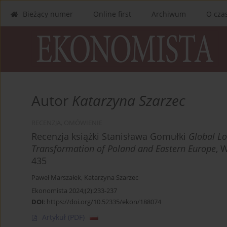
Bieżący numer
Online first
Archiwum
O cza
Autor
Katarzyna Szarzec
RECENZJA, OMÓWIENIE
Recenzja książki Stanisława Gomułki
Global L
Transformation of Poland and Eastern Europe
, 
435
Paweł Marszałek
,
Katarzyna Szarzec
Ekonomista 2024;(2):233-237
DOI
:
https://doi.org/10.52335/ekon/188074
Artykuł
(PDF)