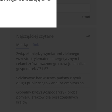
acji przeglądarki może wpłynąć na
Zapisz się
Usuń
Najczęściej czytane
Miesiąc
Rok
Związek między wymiarami zielonego
wzrostu, trylematem energetycznym i
celami zrównoważonego rozwoju: analiza
gospodarek G7 i E7
Selektywne bankructwa państw z tytułu
długu publicznego – analiza empiryczna
Globalny kryzys gospodarczy - próba
pomiaru efektów dla poszczególnych
krajów