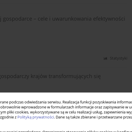
 gospodarce – cele i uwarunkowania efektywności
Statystyki
gospodarczy krajów transformujących się
ne podczas odwiedzania serwisu. Realizacja funkcji pozyskiwania informacj
Statystyki
obrowolnie wprowadzone w formularzach informacje oraz zapisywanie w u
 tym pliki cookies, wykorzystywane są w celu realizacji usług, zapewnienia 
 zgodnie z
Polityką prywatności
. Dane są także zbierane i przetwarzane prze