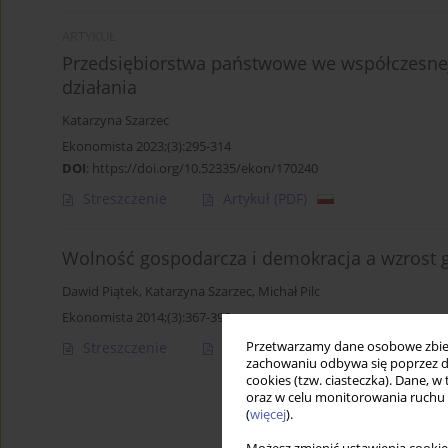
ARTYKUŁ
Przedsiębiorstwa państwowe we współczesnej
działania
Katarzyna Szarzec
Ekonomista 2023;(3):295-314
DOI
:
https://doi.org/10.52335/ekon/170240
Streszczenie
Artykuł
(PDF)
Wolność gospodarcza i demokracja a wzrost 
Dawid Piątek
,
Katarzyna Szarzec
,
Michał Pilc
Ekonomista 2014;(3):367-395
Przetwarzamy dane osobowe zbiera
Streszczenie
Artykuł
(PDF)
zachowaniu odbywa się poprzez d
cookies (tzw. ciasteczka). Dane, w
oraz w celu monitorowania ruchu
(
więcej
).