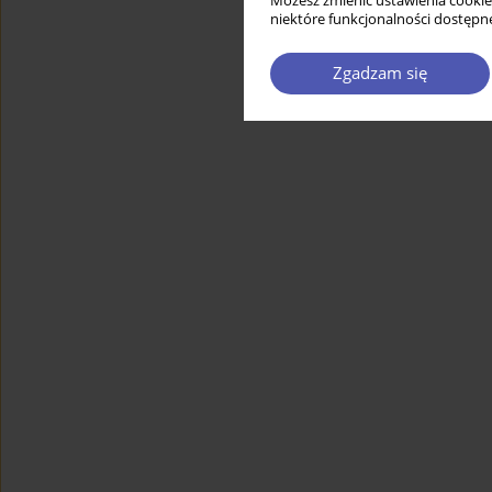
Możesz zmienić ustawienia cookie
niektóre funkcjonalności dostępne
Zgadzam się