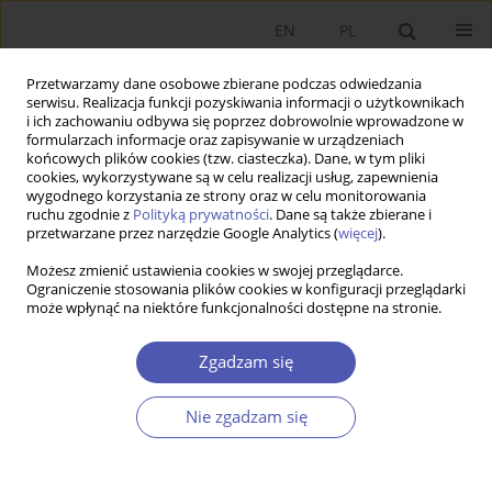
EN
PL
Przetwarzamy dane osobowe zbierane podczas odwiedzania
serwisu. Realizacja funkcji pozyskiwania informacji o użytkownikach
i ich zachowaniu odbywa się poprzez dobrowolnie wprowadzone w
formularzach informacje oraz zapisywanie w urządzeniach
końcowych plików cookies (tzw. ciasteczka). Dane, w tym pliki
cookies, wykorzystywane są w celu realizacji usług, zapewnienia
wygodnego korzystania ze strony oraz w celu monitorowania
Autor
Dani Rodrik
ruchu zgodnie z
Polityką prywatności
. Dane są także zbierane i
przetwarzane przez narzędzie Google Analytics (
więcej
).
Możesz zmienić ustawienia cookies w swojej przeglądarce.
ARTYKUŁ
WYBÓR REDAKCJI
Ograniczenie stosowania plików cookies w konfiguracji przeglądarki
może wpłynąć na niektóre funkcjonalności dostępne na stronie.
Wspólny dobrobyt w podzielonym świecie
Dani Rodrik
Zgadzam się
DOI
:
https://doi.org/10.52335/ekon/217695
Statystyki
Nie zgadzam się
Artykuł
(PDF)