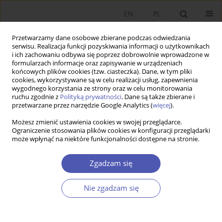
EN
PL
Przetwarzamy dane osobowe zbierane podczas odwiedzania
serwisu. Realizacja funkcji pozyskiwania informacji o użytkownikach
i ich zachowaniu odbywa się poprzez dobrowolnie wprowadzone w
formularzach informacje oraz zapisywanie w urządzeniach
końcowych plików cookies (tzw. ciasteczka). Dane, w tym pliki
cookies, wykorzystywane są w celu realizacji usług, zapewnienia
wygodnego korzystania ze strony oraz w celu monitorowania
Autor
Zbigniew Matkowski
ruchu zgodnie z
Polityką prywatności
. Dane są także zbierane i
przetwarzane przez narzędzie Google Analytics (
więcej
).
Możesz zmienić ustawienia cookies w swojej przeglądarce.
Real Income Convergence between Central
Ograniczenie stosowania plików cookies w konfiguracji przeglądarki
może wpłynąć na niektóre funkcjonalności dostępne na stronie.
Eastern and Western Europe: Past, Present, and
Prospects
Zgadzam się
Zbigniew Matkowski
,
Mariusz Próchniak
,
Ryszard Rapacki
Ekonomista 2016;(6):853-892
Nie zgadzam się
Statystyki
Streszczenie
Artykuł
(PDF)