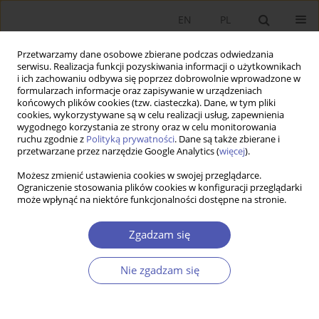
EN
PL
Przetwarzamy dane osobowe zbierane podczas odwiedzania
serwisu. Realizacja funkcji pozyskiwania informacji o użytkownikach
i ich zachowaniu odbywa się poprzez dobrowolnie wprowadzone w
formularzach informacje oraz zapisywanie w urządzeniach
końcowych plików cookies (tzw. ciasteczka). Dane, w tym pliki
cookies, wykorzystywane są w celu realizacji usług, zapewnienia
wygodnego korzystania ze strony oraz w celu monitorowania
Autor
Lejla Terzić
ruchu zgodnie z
Polityką prywatności
. Dane są także zbierane i
przetwarzane przez narzędzie Google Analytics (
więcej
).
Możesz zmienić ustawienia cookies w swojej przeglądarce.
ARTYKUŁ
Ograniczenie stosowania plików cookies w konfiguracji przeglądarki
może wpłynąć na niektóre funkcjonalności dostępne na stronie.
Związek między wymiarami zielonego wzrostu,
trylematem energetycznym i celami
Zgadzam się
zrównoważonego rozwoju: analiza gospodarek
G7 i E7
Nie zgadzam się
Lejla Terzić
Ekonomista 2024;(1):24-53
DOI
:
https://doi.org/10.52335/ekon/183586