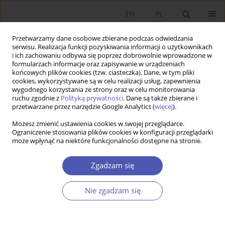
EN
PL
Przetwarzamy dane osobowe zbierane podczas odwiedzania
serwisu. Realizacja funkcji pozyskiwania informacji o użytkownikach
i ich zachowaniu odbywa się poprzez dobrowolnie wprowadzone w
formularzach informacje oraz zapisywanie w urządzeniach
końcowych plików cookies (tzw. ciasteczka). Dane, w tym pliki
cookies, wykorzystywane są w celu realizacji usług, zapewnienia
wygodnego korzystania ze strony oraz w celu monitorowania
Autor
Zofia Łapniewska
ruchu zgodnie z
Polityką prywatności
. Dane są także zbierane i
przetwarzane przez narzędzie Google Analytics (
więcej
).
Możesz zmienić ustawienia cookies w swojej przeglądarce.
ARTYKUŁ
Ograniczenie stosowania plików cookies w konfiguracji przeglądarki
może wpłynąć na niektóre funkcjonalności dostępne na stronie.
Gospodarka czy środowisko? Zrównoważenie z
punktu widzenia ekonomii politycznej
Zgadzam się
Zofia Łapniewska
Ekonomista 2025;(3):424-448
Nie zgadzam się
DOI
:
https://doi.org/10.52335/ekon/203074
Statystyki
Streszczenie
Artykuł
(PDF)