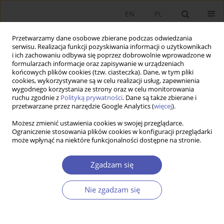
EN
PL
Przetwarzamy dane osobowe zbierane podczas odwiedzania
serwisu. Realizacja funkcji pozyskiwania informacji o użytkownikach
i ich zachowaniu odbywa się poprzez dobrowolnie wprowadzone w
formularzach informacje oraz zapisywanie w urządzeniach
końcowych plików cookies (tzw. ciasteczka). Dane, w tym pliki
cookies, wykorzystywane są w celu realizacji usług, zapewnienia
wygodnego korzystania ze strony oraz w celu monitorowania
Autor
Monika Banaszewska
ruchu zgodnie z
Polityką prywatności
. Dane są także zbierane i
przetwarzane przez narzędzie Google Analytics (
więcej
).
Możesz zmienić ustawienia cookies w swojej przeglądarce.
ARTYKUŁ
Ograniczenie stosowania plików cookies w konfiguracji przeglądarki
może wpłynąć na niektóre funkcjonalności dostępne na stronie.
Wydatki bieżące w cyklu wyborczym: Przypadek
gmin w Polsce
Zgadzam się
Monika Banaszewska
Ekonomista 2025;(1):52-81
Nie zgadzam się
DOI
:
https://doi.org/10.52335/ekon/196211
Statystyki
Streszczenie
Artykuł
(PDF)