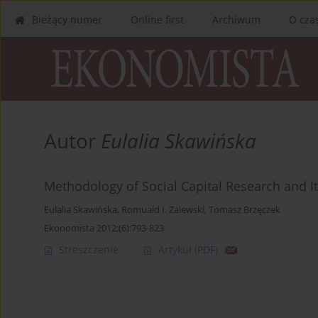
Bieżący numer
Online first
Archiwum
O cza
Autor
Eulalia Skawińska
Methodology of Social Capital Research and It
Eulalia Skawińska
,
Romuald I. Zalewski
,
Tomasz Brzęczek
Ekonomista 2012;(6):793-823
Streszczenie
Artykuł
(PDF)