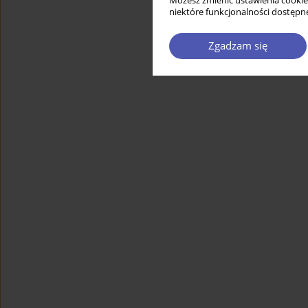
Możesz zmienić ustawienia cookie
niektóre funkcjonalności dostępne
Zgadzam się