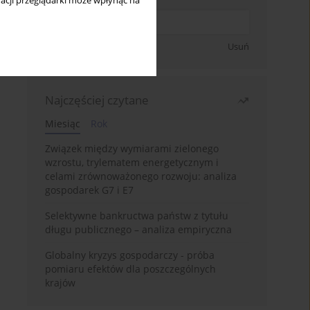
acji przeglądarki może wpłynąć na
Zapisz się
Usuń
Najczęściej czytane
Miesiąc
Rok
Związek między wymiarami zielonego
wzrostu, trylematem energetycznym i
celami zrównoważonego rozwoju: analiza
gospodarek G7 i E7
Selektywne bankructwa państw z tytułu
długu publicznego – analiza empiryczna
Globalny kryzys gospodarczy - próba
pomiaru efektów dla poszczególnych
krajów