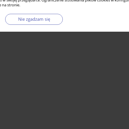
s w swojej przeglądarce. Ograniczenie stosowania plików cookies w konfigur
 na stronie.
Nie zgadzam się