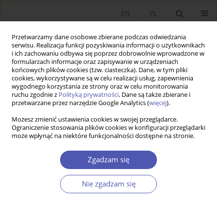
EN
PL
Przetwarzamy dane osobowe zbierane podczas odwiedzania
serwisu. Realizacja funkcji pozyskiwania informacji o użytkownikach
i ich zachowaniu odbywa się poprzez dobrowolnie wprowadzone w
formularzach informacje oraz zapisywanie w urządzeniach
końcowych plików cookies (tzw. ciasteczka). Dane, w tym pliki
cookies, wykorzystywane są w celu realizacji usług, zapewnienia
wygodnego korzystania ze strony oraz w celu monitorowania
Autor
Paweł Marszałek
ruchu zgodnie z
Polityką prywatności
. Dane są także zbierane i
przetwarzane przez narzędzie Google Analytics (
więcej
).
RECENZJA, OMÓWIENIE
Możesz zmienić ustawienia cookies w swojej przeglądarce.
Ograniczenie stosowania plików cookies w konfiguracji przeglądarki
Recenzja książki Stanisława Gomułki
Global Long-
może wpłynąć na niektóre funkcjonalności dostępne na stronie.
term Economic Growth and the Economic
Transformation of Poland and Eastern Europe
,
Zgadzam się
Wydawnictwo Naukowe Scholar, Warszawa 2023,
ss. 435
Nie zgadzam się
Paweł Marszałek
,
Katarzyna Szarzec
Ekonomista 2024;(2):233-237
DOI
:
https://doi.org/10.52335/ekon/188074