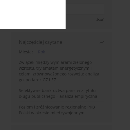
Zapisz się
Usuń
Najczęściej czytane
Miesiąc
Rok
Związek między wymiarami zielonego
wzrostu, trylematem energetycznym i
celami zrównoważonego rozwoju: analiza
gospodarek G7 i E7
Selektywne bankructwa państw z tytułu
długu publicznego – analiza empiryczna
Poziom i zróżnicowanie regionalne PKB
Polski w okresie międzywojennym