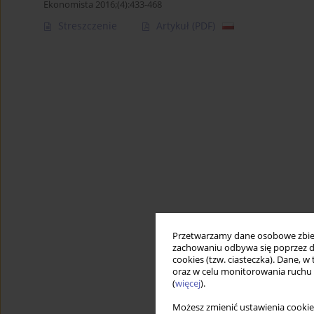
Ekonomista 2016;(4):433-468
Streszczenie
Artykuł
(PDF)
Przetwarzamy dane osobowe zbiera
zachowaniu odbywa się poprzez d
cookies (tzw. ciasteczka). Dane, w
oraz w celu monitorowania ruchu
(
więcej
).
Możesz zmienić ustawienia cookie