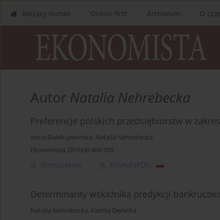
Bieżący numer
Online first
Archiwum
O cza
Autor
Natalia Nehrebecka
Preferencje polskich przedsiębiorstw w zakre
Anna Białek-Jaworska
,
Natalia Nehrebecka
Ekonomista 2016;(4):469-500
Streszczenie
Artykuł
(PDF)
Determinanty wskaźnika predykcji bankructwa
Natalia Nehrebecka
,
Kamila Derlatka