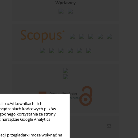
Wydawcy
i o użytkownikach i ich
rządzeniach końcowych plików
wygodnego korzystania ze strony
z narzędzie Google Analytics
Newsletter
acji przeglądarki może wpłynąć na
Wpisz swój adres email