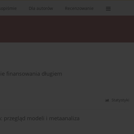
sopiśmie
Dla autorów
Recenzowanie
sie finansowania długiem
Statystyki
: przegląd modeli i metaanaliza