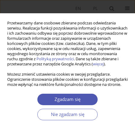
EN
PL
Przetwarzamy dane osobowe zbierane podczas odwiedzania
serwisu. Realizacja funkcji pozyskiwania informacji o użytkownikach
i ich zachowaniu odbywa się poprzez dobrowolnie wprowadzone w
formularzach informacje oraz zapisywanie w urządzeniach
końcowych plików cookies (tzw. ciasteczka). Dane, w tym pliki
cookies, wykorzystywane są w celu realizacji usług, zapewnienia
wygodnego korzystania ze strony oraz w celu monitorowania
Autor
Robert Wyszyński
ruchu zgodnie z
Polityką prywatności
. Dane są także zbierane i
przetwarzane przez narzędzie Google Analytics (
więcej
).
Możesz zmienić ustawienia cookies w swojej przeglądarce.
Nieefektywność alokacji zatrudnienia w cyklu
Ograniczenie stosowania plików cookies w konfiguracji przeglądarki
może wpłynąć na niektóre funkcjonalności dostępne na stronie.
koniunkturalnym w Polsce
Michał Gradzewicz
,
Jakub Growiec
,
Robert Wyszyński
Zgadzam się
Ekonomista 2013;(5):591-623
Statystyki
Nie zgadzam się
Streszczenie
Artykuł
(PDF)