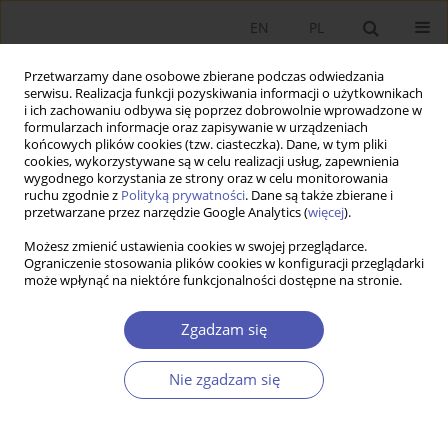
EN
PL
Przetwarzamy dane osobowe zbierane podczas odwiedzania
serwisu. Realizacja funkcji pozyskiwania informacji o użytkownikach
i ich zachowaniu odbywa się poprzez dobrowolnie wprowadzone w
formularzach informacje oraz zapisywanie w urządzeniach
końcowych plików cookies (tzw. ciasteczka). Dane, w tym pliki
cookies, wykorzystywane są w celu realizacji usług, zapewnienia
wygodnego korzystania ze strony oraz w celu monitorowania
Autor
Robert Ślepaczuk
ruchu zgodnie z
Polityką prywatności
. Dane są także zbierane i
przetwarzane przez narzędzie Google Analytics (
więcej
).
Możesz zmienić ustawienia cookies w swojej przeglądarce.
Instrumenty pochodne na zmienność - nowa
Ograniczenie stosowania plików cookies w konfiguracji przeglądarki
może wpłynąć na niektóre funkcjonalności dostępne na stronie.
klasa aktywów finansowych
Juliusz Jabłecki
,
Ryszard Kokoszczyński
,
Paweł Sakowski
,
Robert
Zgadzam się
Ślepaczuk
,
Piotr Wójcik
Ekonomista 2015;(6):830-856
Nie zgadzam się
Statystyki
Streszczenie
Artykuł
(PDF)