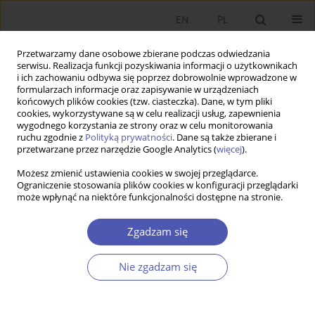
EN
PL
Przetwarzamy dane osobowe zbierane podczas odwiedzania
serwisu. Realizacja funkcji pozyskiwania informacji o użytkownikach
i ich zachowaniu odbywa się poprzez dobrowolnie wprowadzone w
formularzach informacje oraz zapisywanie w urządzeniach
końcowych plików cookies (tzw. ciasteczka). Dane, w tym pliki
cookies, wykorzystywane są w celu realizacji usług, zapewnienia
wygodnego korzystania ze strony oraz w celu monitorowania
Autor
Krzysztof Zagórski
ruchu zgodnie z
Polityką prywatności
. Dane są także zbierane i
przetwarzane przez narzędzie Google Analytics (
więcej
).
ARTYKUŁ
Możesz zmienić ustawienia cookies w swojej przeglądarce.
Ograniczenie stosowania plików cookies w konfiguracji przeglądarki
Czynniki emocjonalne ograniczające inwestycje w
może wpłynąć na niektóre funkcjonalności dostępne na stronie.
europejskich krajach OECD
Adam Noga
,
Andrzej K. Koźmiński
,
Katarzyna Piotrowska
,
Krzysztof
Zgadzam się
Zagórski
Ekonomista 2022;(2):172-189
Nie zgadzam się
DOI
:
https://doi.org/10.52335/ekon/150802
Statystyki