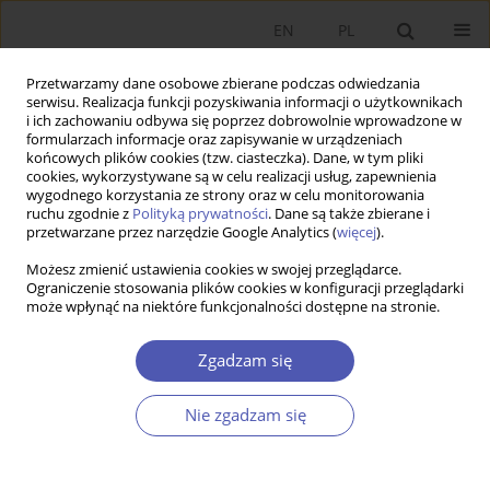
EN
PL
Przetwarzamy dane osobowe zbierane podczas odwiedzania
serwisu. Realizacja funkcji pozyskiwania informacji o użytkownikach
i ich zachowaniu odbywa się poprzez dobrowolnie wprowadzone w
formularzach informacje oraz zapisywanie w urządzeniach
końcowych plików cookies (tzw. ciasteczka). Dane, w tym pliki
cookies, wykorzystywane są w celu realizacji usług, zapewnienia
wygodnego korzystania ze strony oraz w celu monitorowania
Autor
Benedykt Puczkowski
ruchu zgodnie z
Polityką prywatności
. Dane są także zbierane i
przetwarzane przez narzędzie Google Analytics (
więcej
).
Kultura pracowników a efektywność
Możesz zmienić ustawienia cookies w swojej przeglądarce.
Ograniczenie stosowania plików cookies w konfiguracji przeglądarki
ekonomiczna
może wpłynąć na niektóre funkcjonalności dostępne na stronie.
Benedykt Puczkowski
Zgadzam się
Ekonomista 2017;(2):175-203
Statystyki
Nie zgadzam się
Streszczenie
Artykuł
(PDF)
Efekt regresji do średniej na Giełdzie Papierów