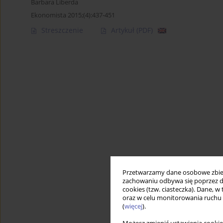
Barbara Liberda
Ekonomista 2015;(4):437-451
Streszczenie
Artykuł
(PDF)
Przetwarzamy dane osobowe zbiera
zachowaniu odbywa się poprzez d
cookies (tzw. ciasteczka). Dane, w
oraz w celu monitorowania ruchu
(
więcej
).