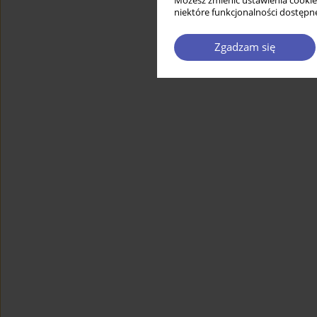
Możesz zmienić ustawienia cookie
niektóre funkcjonalności dostępne
Zgadzam się