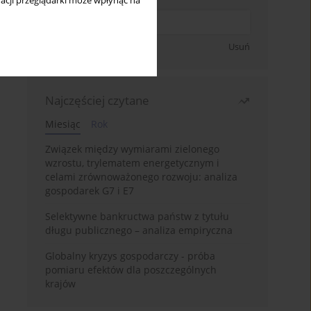
acji przeglądarki może wpłynąć na
Zapisz się
Usuń
Najczęściej czytane
Miesiąc
Rok
Związek między wymiarami zielonego
wzrostu, trylematem energetycznym i
celami zrównoważonego rozwoju: analiza
gospodarek G7 i E7
Selektywne bankructwa państw z tytułu
długu publicznego – analiza empiryczna
Globalny kryzys gospodarczy - próba
pomiaru efektów dla poszczególnych
krajów