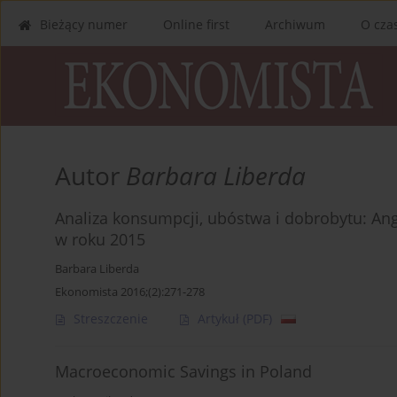
Bieżący numer
Online first
Archiwum
O cza
Autor
Barbara Liberda
Analiza konsumpcji, ubóstwa i dobrobytu: An
w roku 2015
Barbara Liberda
Ekonomista 2016;(2):271-278
Streszczenie
Artykuł
(PDF)
Macroeconomic Savings in Poland