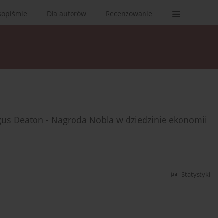
sopiśmie
Dla autorów
Recenzowanie
gus Deaton - Nagroda Nobla w dziedzinie ekonomii
Statystyki