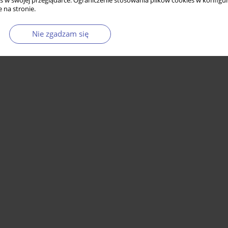
s w swojej przeglądarce. Ograniczenie stosowania plików cookies w konfigur
 na stronie.
Nie zgadzam się