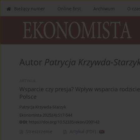
Bieżący numer
Online first
Archiwum
O cza
Autor
Patrycja Krzywda-Starzy
ARTYKUŁ
Wsparcie czy presja? Wpływ wsparcia rodzici
Polsce
Patrycja Krzywda-Starzyk
Ekonomista 2025;(4):517-544
DOI
:
https://doi.org/10.52335/ekon/200142
Streszczenie
Artykuł
(PDF)