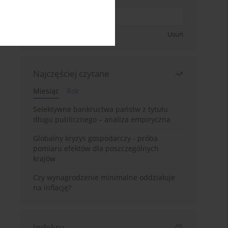
Zapisz się
Usuń
Najczęściej czytane
Miesiąc
Rok
Selektywne bankructwa państw z tytułu
długu publicznego – analiza empiryczna
Globalny kryzys gospodarczy - próba
pomiaru efektów dla poszczególnych
krajów
Czy wynagrodzenie minimalne oddziałuje
na inflację?
Indeksy