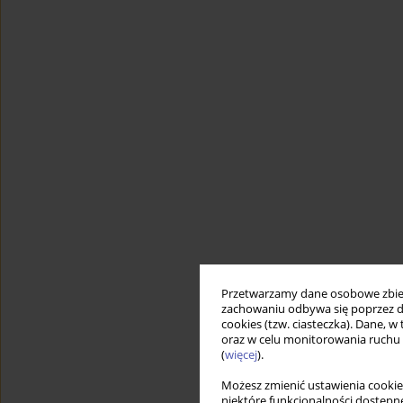
Przetwarzamy dane osobowe zbiera
zachowaniu odbywa się poprzez d
cookies (tzw. ciasteczka). Dane, w
oraz w celu monitorowania ruchu
(
więcej
).
Możesz zmienić ustawienia cookie
niektóre funkcjonalności dostępne