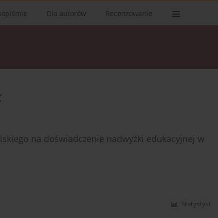
sopiśmie
Dla autorów
Recenzowanie
k
elskiego na doświadczenie nadwyżki edukacyjnej w
Statystyki