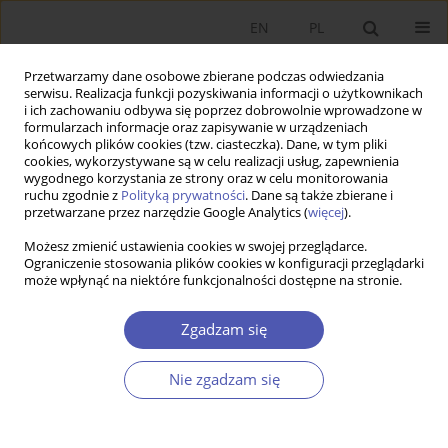
EN
PL
Przetwarzamy dane osobowe zbierane podczas odwiedzania
serwisu. Realizacja funkcji pozyskiwania informacji o użytkownikach
i ich zachowaniu odbywa się poprzez dobrowolnie wprowadzone w
formularzach informacje oraz zapisywanie w urządzeniach
końcowych plików cookies (tzw. ciasteczka). Dane, w tym pliki
cookies, wykorzystywane są w celu realizacji usług, zapewnienia
wygodnego korzystania ze strony oraz w celu monitorowania
Archiwum
ruchu zgodnie z
Polityką prywatności
. Dane są także zbierane i
przetwarzane przez narzędzie Google Analytics (
więcej
).
4/2016
Możesz zmienić ustawienia cookies w swojej przeglądarce.
Ograniczenie stosowania plików cookies w konfiguracji przeglądarki
może wpłynąć na niektóre funkcjonalności dostępne na stronie.
Determinanty wskaźnika predykcji bankructwa:
Zgadzam się
przegląd modeli i metaanaliza
Natalia Nehrebecka
,
Kamila Derlatka
Nie zgadzam się
Ekonomista 2016;(4):433-468
Statystyki