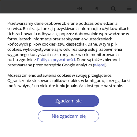
EN
PL
Przetwarzamy dane osobowe zbierane podczas odwiedzania
serwisu. Realizacja funkcji pozyskiwania informacji o użytkownikach
i ich zachowaniu odbywa się poprzez dobrowolnie wprowadzone w
formularzach informacje oraz zapisywanie w urządzeniach
końcowych plików cookies (tzw. ciasteczka). Dane, w tym pliki
cookies, wykorzystywane są w celu realizacji usług, zapewnienia
wygodnego korzystania ze strony oraz w celu monitorowania
Archiwum
ruchu zgodnie z
Polityką prywatności
. Dane są także zbierane i
przetwarzane przez narzędzie Google Analytics (
więcej
).
5/2016
Możesz zmienić ustawienia cookies w swojej przeglądarce.
Ograniczenie stosowania plików cookies w konfiguracji przeglądarki
może wpłynąć na niektóre funkcjonalności dostępne na stronie.
Zaufanie, skłonność do pomocy i uczciwość a
Zgadzam się
wzrost gospodarczy w Europie
Ewa Ambroziak
,
Paweł Starosta
,
Jan Jacek Sztaudynger
Nie zgadzam się
Ekonomista 2016;(5):647-673
Statystyki