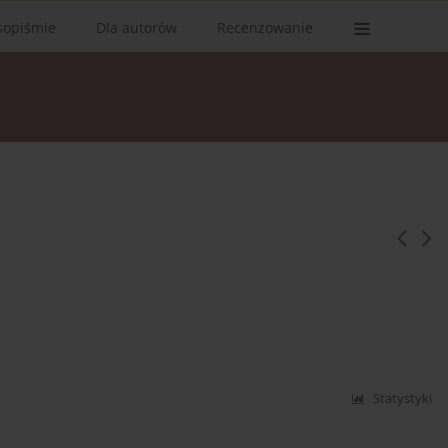
sopiśmie
Dla autorów
Recenzowanie
Statystyki