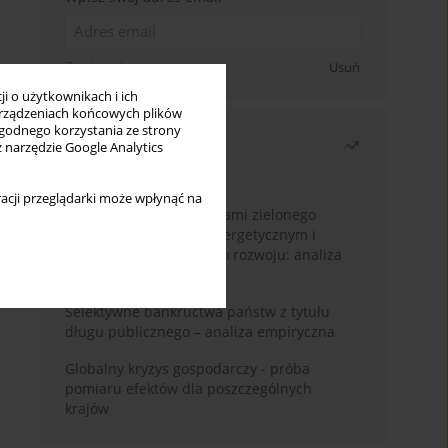
Zapisz się
Usuń
i o użytkownikach i ich
rządzeniach końcowych plików
wygodnego korzystania ze strony
Najczęściej czytane
z narzędzie Google Analytics
Miesiąc
Rok
acji przeglądarki może wpłynąć na
Związek między wymiarami zielonego
wzrostu, trylematem energetycznym i
celami zrównoważonego rozwoju: analiza
gospodarek G7 i E7
Selektywne bankructwa państw z tytułu
długu publicznego – analiza empiryczna
Globalny kryzys gospodarczy - próba
pomiaru efektów dla poszczególnych
krajów