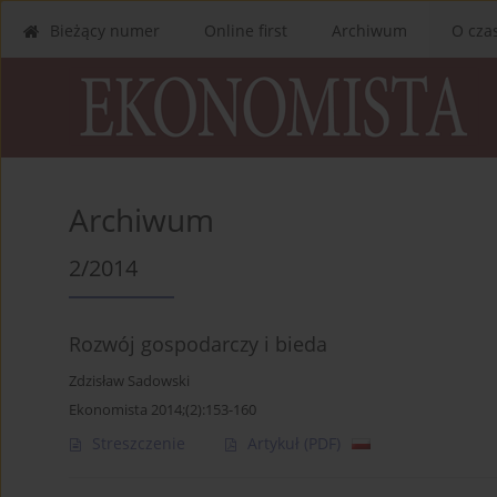
Bieżący numer
Online first
Archiwum
O cza
Archiwum
2/2014
Rozwój gospodarczy i bieda
Zdzisław Sadowski
Ekonomista 2014;(2):153-160
Streszczenie
Artykuł
(PDF)