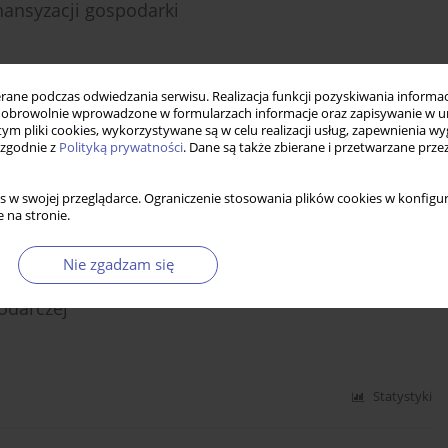
ansyzacji gospodarki
ne podczas odwiedzania serwisu. Realizacja funkcji pozyskiwania informacj
Statystyki
obrowolnie wprowadzone w formularzach informacje oraz zapisywanie w u
 tym pliki cookies, wykorzystywane są w celu realizacji usług, zapewnienia 
 zgodnie z
Polityką prywatności
. Dane są także zbierane i przetwarzane prze
s w swojej przeglądarce. Ograniczenie stosowania plików cookies w konfigur
 na stronie.
Statystyki
Nie zgadzam się
odarczej
Statystyki