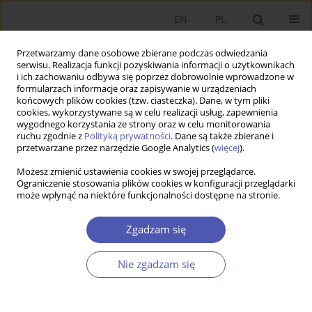
EN
PL
Przetwarzamy dane osobowe zbierane podczas odwiedzania
serwisu. Realizacja funkcji pozyskiwania informacji o użytkownikach
i ich zachowaniu odbywa się poprzez dobrowolnie wprowadzone w
formularzach informacje oraz zapisywanie w urządzeniach
końcowych plików cookies (tzw. ciasteczka). Dane, w tym pliki
cookies, wykorzystywane są w celu realizacji usług, zapewnienia
wygodnego korzystania ze strony oraz w celu monitorowania
2/2026
ruchu zgodnie z
Polityką prywatności
. Dane są także zbierane i
przetwarzane przez narzędzie Google Analytics (
więcej
).
ARTYKUŁ
Możesz zmienić ustawienia cookies w swojej przeglądarce.
Ograniczenie stosowania plików cookies w konfiguracji przeglądarki
może wpłynąć na niektóre funkcjonalności dostępne na stronie.
Ryzyko ESG w instytucjach
finansowych w gospodarce
Zgadzam się
światowej
Nie zgadzam się
1
Aneta Maria Kosztowniak