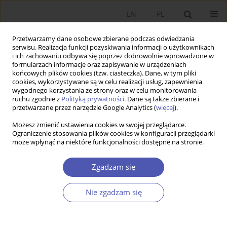
EN
PL
Przetwarzamy dane osobowe zbierane podczas odwiedzania
serwisu. Realizacja funkcji pozyskiwania informacji o użytkownikach
i ich zachowaniu odbywa się poprzez dobrowolnie wprowadzone w
formularzach informacje oraz zapisywanie w urządzeniach
końcowych plików cookies (tzw. ciasteczka). Dane, w tym pliki
cookies, wykorzystywane są w celu realizacji usług, zapewnienia
wygodnego korzystania ze strony oraz w celu monitorowania
Archiwum
ruchu zgodnie z
Polityką prywatności
. Dane są także zbierane i
przetwarzane przez narzędzie Google Analytics (
więcej
).
3/2019
Możesz zmienić ustawienia cookies w swojej przeglądarce.
Ograniczenie stosowania plików cookies w konfiguracji przeglądarki
może wpłynąć na niektóre funkcjonalności dostępne na stronie.
Dekompozycja oddziaływania wydatków
Zgadzam się
rządowych na PKB w Polsce
Piotr Krajewski
Nie zgadzam się
Ekonomista 2019;(3):273-290
DOI
:
https://doi.org/10.52335/dvqp.te120
Statystyki