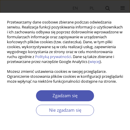
EN
PL
Przetwarzamy dane osobowe zbierane podczas odwiedzania
serwisu. Realizacja funkcji pozyskiwania informacji o użytkownikach
i ich zachowaniu odbywa się poprzez dobrowolnie wprowadzone w
formularzach informacje oraz zapisywanie w urządzeniach
końcowych plików cookies (tzw. ciasteczka). Dane, w tym pliki
cookies, wykorzystywane są w celu realizacji usług, zapewnienia
wygodnego korzystania ze strony oraz w celu monitorowania
Archiwum
ruchu zgodnie z
Polityką prywatności
. Dane są także zbierane i
przetwarzane przez narzędzie Google Analytics (
więcej
).
5/2020
Możesz zmienić ustawienia cookies w swojej przeglądarce.
Ograniczenie stosowania plików cookies w konfiguracji przeglądarki
może wpłynąć na niektóre funkcjonalności dostępne na stronie.
Epistemologia, aksjologia i ideologia w ekonomii
Zgadzam się
- przypadek funkcji Cobba-Douglasa
Adam Koronowski
Nie zgadzam się
Ekonomista 2020;(5):661-672
DOI
:
https://doi.org/10.52335/dvqp.te191
Statystyki