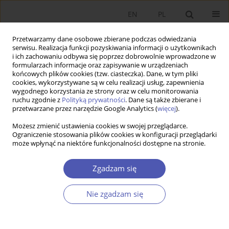
EN
PL
Przetwarzamy dane osobowe zbierane podczas odwiedzania
serwisu. Realizacja funkcji pozyskiwania informacji o użytkownikach
i ich zachowaniu odbywa się poprzez dobrowolnie wprowadzone w
formularzach informacje oraz zapisywanie w urządzeniach
końcowych plików cookies (tzw. ciasteczka). Dane, w tym pliki
cookies, wykorzystywane są w celu realizacji usług, zapewnienia
wygodnego korzystania ze strony oraz w celu monitorowania
5/2020
ruchu zgodnie z
Polityką prywatności
. Dane są także zbierane i
przetwarzane przez narzędzie Google Analytics (
więcej
).
Możesz zmienić ustawienia cookies w swojej przeglądarce.
Ograniczenie stosowania plików cookies w konfiguracji przeglądarki
może wpłynąć na niektóre funkcjonalności dostępne na stronie.
Michał Gabriel Woźniak,
Gospodarka Polski 1918-2018,
Zgadzam się
tom 1, W kierunku
Nie zgadzam się
zintegrowanego rozwoju, PWN,