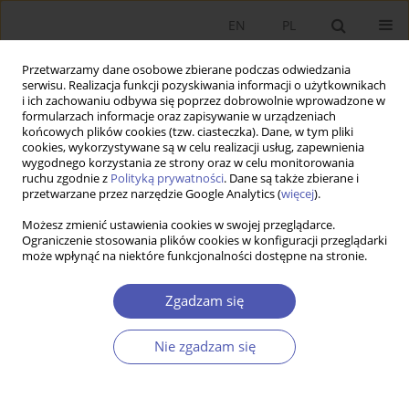
EN
PL
Przetwarzamy dane osobowe zbierane podczas odwiedzania
serwisu. Realizacja funkcji pozyskiwania informacji o użytkownikach
i ich zachowaniu odbywa się poprzez dobrowolnie wprowadzone w
formularzach informacje oraz zapisywanie w urządzeniach
końcowych plików cookies (tzw. ciasteczka). Dane, w tym pliki
cookies, wykorzystywane są w celu realizacji usług, zapewnienia
wygodnego korzystania ze strony oraz w celu monitorowania
Archiwum
ruchu zgodnie z
Polityką prywatności
. Dane są także zbierane i
przetwarzane przez narzędzie Google Analytics (
więcej
).
4/2014
Możesz zmienić ustawienia cookies w swojej przeglądarce.
Ograniczenie stosowania plików cookies w konfiguracji przeglądarki
może wpłynąć na niektóre funkcjonalności dostępne na stronie.
Przemiany sektora bankowego i ich
Zgadzam się
konsekwencje
Witold Małecki
Nie zgadzam się
Ekonomista 2014;(4):467-487
Statystyki