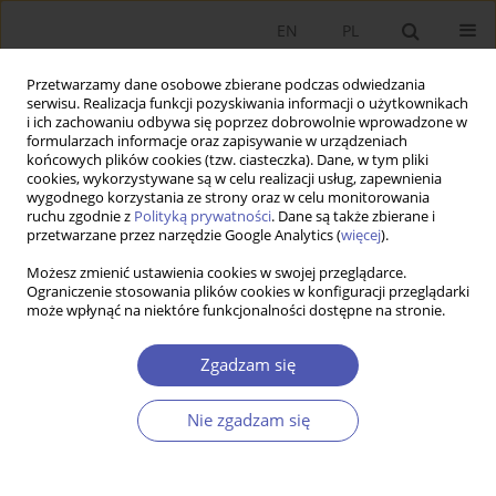
EN
PL
Przetwarzamy dane osobowe zbierane podczas odwiedzania
serwisu. Realizacja funkcji pozyskiwania informacji o użytkownikach
i ich zachowaniu odbywa się poprzez dobrowolnie wprowadzone w
formularzach informacje oraz zapisywanie w urządzeniach
końcowych plików cookies (tzw. ciasteczka). Dane, w tym pliki
cookies, wykorzystywane są w celu realizacji usług, zapewnienia
wygodnego korzystania ze strony oraz w celu monitorowania
4/2014
ruchu zgodnie z
Polityką prywatności
. Dane są także zbierane i
przetwarzane przez narzędzie Google Analytics (
więcej
).
Możesz zmienić ustawienia cookies w swojej przeglądarce.
Ograniczenie stosowania plików cookies w konfiguracji przeglądarki
może wpłynąć na niektóre funkcjonalności dostępne na stronie.
Optymalny kształt pierwszego
filara unii bankowej
Zgadzam się
Nie zgadzam się
1
Paweł Smaga
Więcej